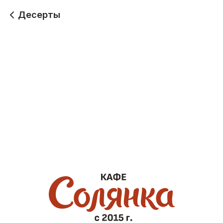
Десерты
Наполеон
Медовик
120 г
150 г
315
340
370
400
Домашние сырники
120 г
349
410